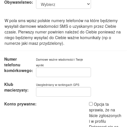
Obywatelstwo:
W pola sms wpisz polskie numery telefonów na które będziemy
wysyłali darmowe wiadomości SMS o uzyskanym przez Ciebie
czasie. Pierwszy numer powinien należeć do Ciebie ponieważ na
niego będziemy wysyłać do Ciebie ważne komunikaty (np o
numerze jaki masz przydzielony).
Numer
Darmowe ważne wiadomości i Twoje
telefonu
wyniki
komórkowego:
Klub
Uwzgledniany w rankingach GPS
macierzysty:
Konto prywatne:
Opcja ta
sprawia, że na
liście zgłoszonych
i w profilu
Datasport nie są