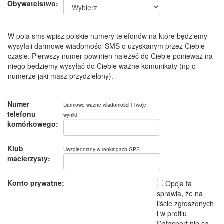
Obywatelstwo:
W pola sms wpisz polskie numery telefonów na które będziemy
wysyłali darmowe wiadomości SMS o uzyskanym przez Ciebie
czasie. Pierwszy numer powinien należeć do Ciebie ponieważ na
niego będziemy wysyłać do Ciebie ważne komunikaty (np o
numerze jaki masz przydzielony).
Numer
Darmowe ważne wiadomości i Twoje
telefonu
wyniki
komórkowego:
Klub
Uwzgledniany w rankingach GPS
macierzysty:
Konto prywatne:
Opcja ta
sprawia, że na
liście zgłoszonych
i w profilu
Datasport nie są