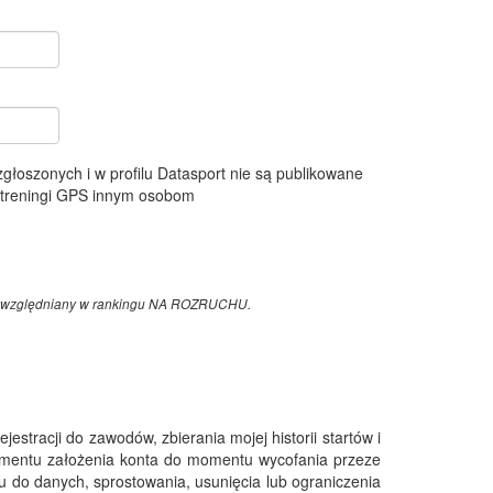
 zgłoszonych i w profilu Datasport nie są publikowane
e treningi GPS innym osobom
z uwzględniany w rankingu NA ROZRUCHU.
tracji do zawodów, zbierania mojej historii startów i
omentu założenia konta do momentu wycofania przeze
 do danych, sprostowania, usunięcia lub ograniczenia