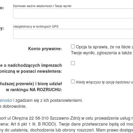
Darmowe ważne wiadomości i Twoje wyniki
o:
Uwzgledniany w rankingach GPS
y:
Opcja ta sprawia, że na liście
Konto prywatne:
Twoje wyniki, zgłoszenia a takż
je o nadchodzących imprezach
oniczną w postaci newslettera:
Kiedy włączysz tę opcję będzies
ższej przerwie) i biorę udział
w rankingu NA ROZRUCHU:
atności
i zgadzam się z ich postanowieniami.
e dobrowolnie.
 ul Okrężna 22 58-310 Szczawno-Zdrój w celu prowadzenia usług rejes
wna: Art 6 pkt 1 lit. B RODO). Twoje dane przetwarzane będą od m
dny do ustalenia, dochodzenia lub obrony roszczeń. Mam prawo dostępu