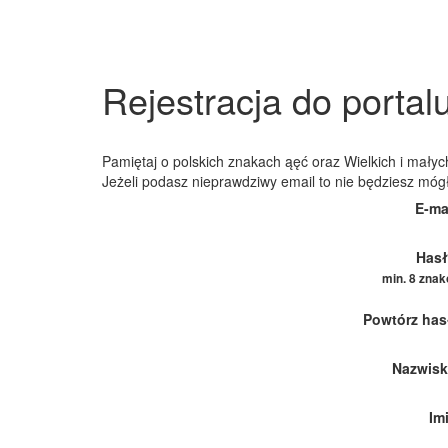
Rejestracja do portal
Pamiętaj o polskich znakach ąęć oraz Wielkich i małych
Jeżeli podasz nieprawdziwy email to nie będziesz móg
E-ma
Hasł
min. 8 zna
Powtórz has
Nazwisk
Im