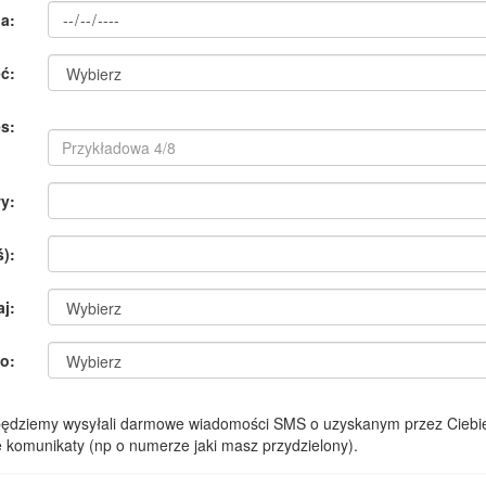
a:
ć:
s:
y:
):
aj:
o:
 będziemy wysyłali darmowe wiadomości SMS o uzyskanym przez Ciebie
komunikaty (np o numerze jaki masz przydzielony).