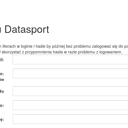
u Datasport
 literach w loginie i haśle by później bez problemu zalogować się do po
ł skorzystać z przypomnienia hasła w razie problemu z logowaniem.
il:
o:
ków
ło
o:
ię: