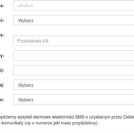
a:
ć:
s:
y:
):
aj:
o:
 będziemy wysyłali darmowe wiadomości SMS o uzyskanym przez Ciebie
komunikaty (np o numerze jaki masz przydzielony).