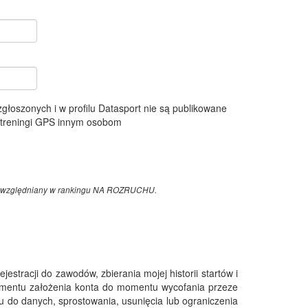
 zgłoszonych i w profilu Datasport nie są publikowane
e treningi GPS innym osobom
z uwzględniany w rankingu NA ROZRUCHU.
tracji do zawodów, zbierania mojej historii startów i
omentu założenia konta do momentu wycofania przeze
 do danych, sprostowania, usunięcia lub ograniczenia