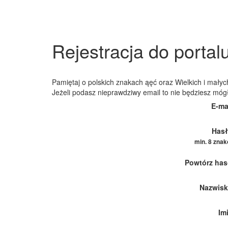
Rejestracja do portal
Pamiętaj o polskich znakach ąęć oraz Wielkich i małych
Jeżeli podasz nieprawdziwy email to nie będziesz móg
E-ma
Hasł
min. 8 zna
Powtórz has
Nazwisk
Im