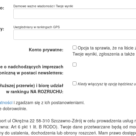
Darmowe ważne wiadomości i Twoje wyniki
o:
Uwzgledniany w rankingach GPS
y:
Opcja ta sprawia, że na liście
Konto prywatne:
Twoje wyniki, zgłoszenia a takż
je o nadchodzących imprezach
oniczną w postaci newslettera:
Kiedy włączysz tę opcję będzies
ższej przerwie) i biorę udział
w rankingu NA ROZRUCHU:
atności
i zgadzam się z ich postanowieniami.
e dobrowolnie.
 ul Okrężna 22 58-310 Szczawno-Zdrój w celu prowadzenia usług rejes
wna: Art 6 pkt 1 lit. B RODO). Twoje dane przetwarzane będą od m
dny do ustalenia, dochodzenia lub obrony roszczeń. Mam prawo dostępu