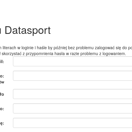
u Datasport
 literach w loginie i haśle by później bez problemu zalogować się do po
ł skorzystać z przypomnienia hasła w razie problemu z logowaniem.
il:
o:
ków
ło
o:
ię: