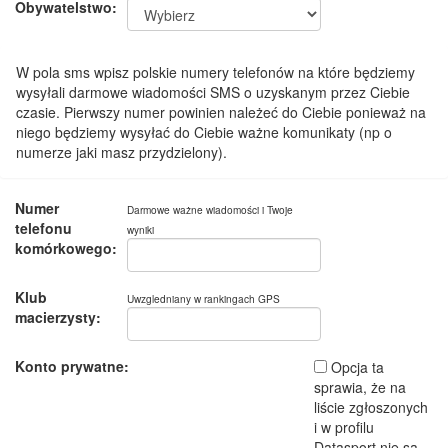
Obywatelstwo:
W pola sms wpisz polskie numery telefonów na które będziemy
wysyłali darmowe wiadomości SMS o uzyskanym przez Ciebie
czasie. Pierwszy numer powinien należeć do Ciebie ponieważ na
niego będziemy wysyłać do Ciebie ważne komunikaty (np o
numerze jaki masz przydzielony).
Numer
Darmowe ważne wiadomości i Twoje
telefonu
wyniki
komórkowego:
Klub
Uwzgledniany w rankingach GPS
macierzysty:
Konto prywatne:
Opcja ta
sprawia, że na
liście zgłoszonych
i w profilu
Datasport nie są