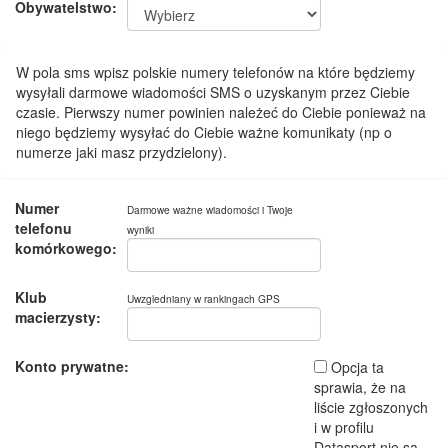
Obywatelstwo:
W pola sms wpisz polskie numery telefonów na które będziemy
wysyłali darmowe wiadomości SMS o uzyskanym przez Ciebie
czasie. Pierwszy numer powinien należeć do Ciebie ponieważ na
niego będziemy wysyłać do Ciebie ważne komunikaty (np o
numerze jaki masz przydzielony).
Numer
Darmowe ważne wiadomości i Twoje
telefonu
wyniki
komórkowego:
Klub
Uwzgledniany w rankingach GPS
macierzysty:
Konto prywatne:
Opcja ta
sprawia, że na
liście zgłoszonych
i w profilu
Datasport nie są