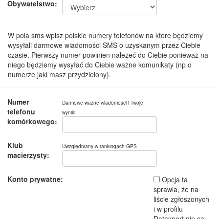
Obywatelstwo:
W pola sms wpisz polskie numery telefonów na które będziemy
wysyłali darmowe wiadomości SMS o uzyskanym przez Ciebie
czasie. Pierwszy numer powinien należeć do Ciebie ponieważ na
niego będziemy wysyłać do Ciebie ważne komunikaty (np o
numerze jaki masz przydzielony).
Numer
Darmowe ważne wiadomości i Twoje
telefonu
wyniki
komórkowego:
Klub
Uwzgledniany w rankingach GPS
macierzysty:
Konto prywatne:
Opcja ta
sprawia, że na
liście zgłoszonych
i w profilu
Datasport nie są