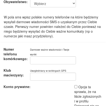
Obywatelstwo:
W pola sms wpisz polskie numery telefonów na które będziemy
wysyłali darmowe wiadomości SMS o uzyskanym przez Ciebie
czasie. Pierwszy numer powinien należeć do Ciebie ponieważ na
niego będziemy wysyłać do Ciebie ważne komunikaty (np o
numerze jaki masz przydzielony).
Numer
Darmowe ważne wiadomości i Twoje
telefonu
wyniki
komórkowego:
Klub
Uwzgledniany w rankingach GPS
macierzysty:
Konto prywatne:
Opcja ta
sprawia, że na
liście zgłoszonych
i w profilu
Datasport nie są