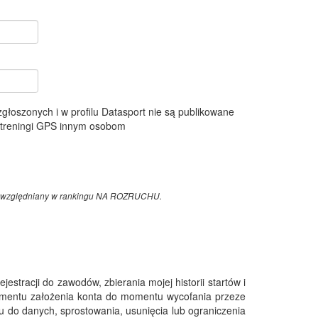
 zgłoszonych i w profilu Datasport nie są publikowane
e treningi GPS innym osobom
z uwzględniany w rankingu NA ROZRUCHU.
tracji do zawodów, zbierania mojej historii startów i
omentu założenia konta do momentu wycofania przeze
 do danych, sprostowania, usunięcia lub ograniczenia