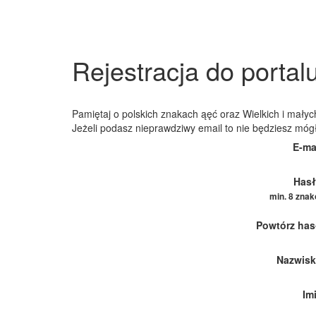
Rejestracja do portal
Pamiętaj o polskich znakach ąęć oraz Wielkich i małych
Jeżeli podasz nieprawdziwy email to nie będziesz móg
E-ma
Hasł
min. 8 zna
Powtórz has
Nazwisk
Im