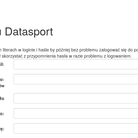
u Datasport
 literach w loginie i haśle by później bez problemu zalogować się do po
ł skorzystać z przypomnienia hasła w razie problemu z logowaniem.
il:
o:
ków
ło
o:
ię: