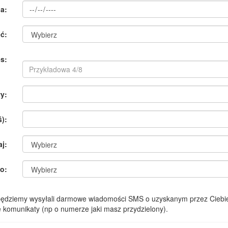
a:
ć:
s:
y:
):
aj:
o:
 będziemy wysyłali darmowe wiadomości SMS o uzyskanym przez Ciebie
komunikaty (np o numerze jaki masz przydzielony).