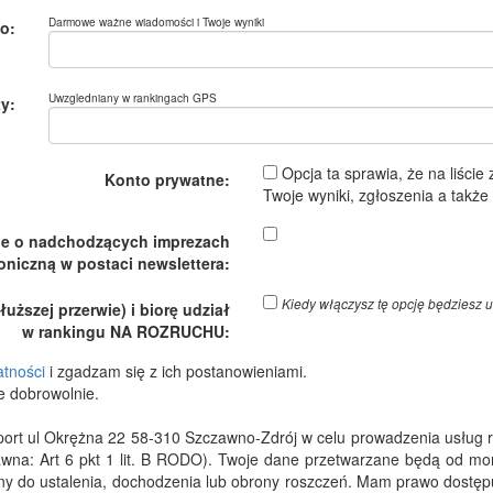
Darmowe ważne wiadomości i Twoje wyniki
o:
Uwzgledniany w rankingach GPS
y:
Opcja ta sprawia, że na liście
Konto prywatne:
Twoje wyniki, zgłoszenia a takż
je o nadchodzących imprezach
oniczną w postaci newslettera:
Kiedy włączysz tę opcję będzies
ższej przerwie) i biorę udział
w rankingu NA ROZRUCHU:
atności
i zgadzam się z ich postanowieniami.
e dobrowolnie.
 ul Okrężna 22 58-310 Szczawno-Zdrój w celu prowadzenia usług rejes
wna: Art 6 pkt 1 lit. B RODO). Twoje dane przetwarzane będą od m
dny do ustalenia, dochodzenia lub obrony roszczeń. Mam prawo dostępu