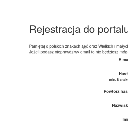
Rejestracja do portal
Pamiętaj o polskich znakach ąęć oraz Wielkich i małych
Jeżeli podasz nieprawdziwy email to nie będziesz móg
E-ma
Hasł
min. 8 zna
Powtórz has
Nazwisk
Im