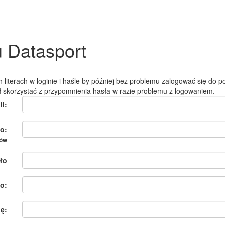
u Datasport
 literach w loginie i haśle by później bez problemu zalogować się do po
ł skorzystać z przypomnienia hasła w razie problemu z logowaniem.
il:
o:
ków
ło
o:
ię: