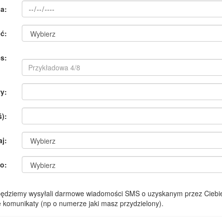
a:
ć:
s:
y:
):
aj:
o:
 będziemy wysyłali darmowe wiadomości SMS o uzyskanym przez Ciebie
komunikaty (np o numerze jaki masz przydzielony).