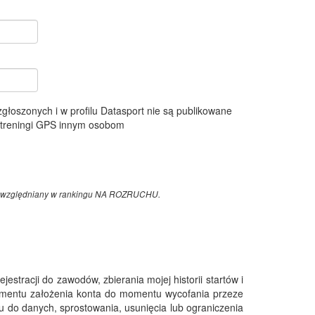
 zgłoszonych i w profilu Datasport nie są publikowane
e treningi GPS innym osobom
z uwzględniany w rankingu NA ROZRUCHU.
tracji do zawodów, zbierania mojej historii startów i
omentu założenia konta do momentu wycofania przeze
 do danych, sprostowania, usunięcia lub ograniczenia