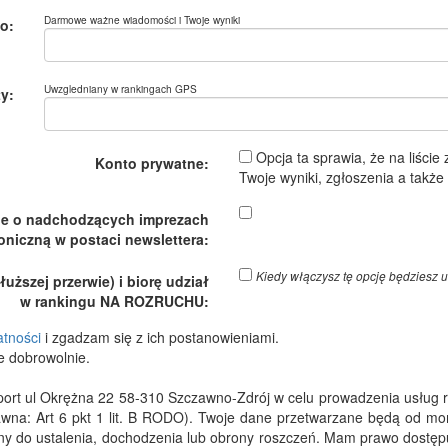
Darmowe ważne wiadomości i Twoje wyniki
o:
Uwzgledniany w rankingach GPS
y:
Opcja ta sprawia, że na liście
Konto prywatne:
Twoje wyniki, zgłoszenia a takż
je o nadchodzących imprezach
oniczną w postaci newslettera:
Kiedy włączysz tę opcję będzies
ższej przerwie) i biorę udział
w rankingu NA ROZRUCHU:
atności
i zgadzam się z ich postanowieniami.
e dobrowolnie.
 ul Okrężna 22 58-310 Szczawno-Zdrój w celu prowadzenia usług rejes
wna: Art 6 pkt 1 lit. B RODO). Twoje dane przetwarzane będą od m
dny do ustalenia, dochodzenia lub obrony roszczeń. Mam prawo dostępu