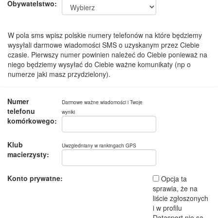
Obywatelstwo:
W pola sms wpisz polskie numery telefonów na które będziemy
wysyłali darmowe wiadomości SMS o uzyskanym przez Ciebie
czasie. Pierwszy numer powinien należeć do Ciebie ponieważ na
niego będziemy wysyłać do Ciebie ważne komunikaty (np o
numerze jaki masz przydzielony).
Numer
Darmowe ważne wiadomości i Twoje
telefonu
wyniki
komórkowego:
Klub
Uwzgledniany w rankingach GPS
macierzysty:
Konto prywatne:
Opcja ta
sprawia, że na
liście zgłoszonych
i w profilu
Datasport nie są