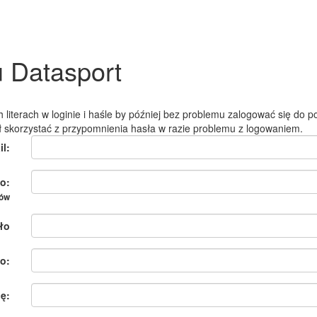
u Datasport
 literach w loginie i haśle by później bez problemu zalogować się do po
ł skorzystać z przypomnienia hasła w razie problemu z logowaniem.
il:
o:
ków
ło
o:
ię: