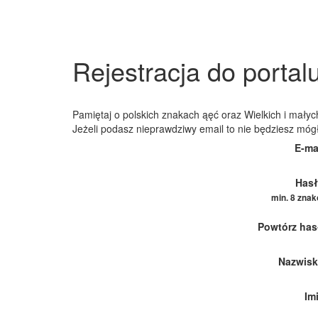
Rejestracja do portal
Pamiętaj o polskich znakach ąęć oraz Wielkich i małych
Jeżeli podasz nieprawdziwy email to nie będziesz móg
E-ma
Hasł
min. 8 zna
Powtórz has
Nazwisk
Im