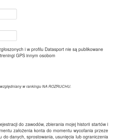
 zgłoszonych i w profilu Datasport nie są publikowane
e treningi GPS innym osobom
z uwzględniany w rankingu NA ROZRUCHU.
tracji do zawodów, zbierania mojej historii startów i
omentu założenia konta do momentu wycofania przeze
 do danych, sprostowania, usunięcia lub ograniczenia