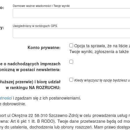
Darmowe ważne wiadomości i Twoje wyniki
o:
Uwzgledniany w rankingach GPS
y:
Opcja ta sprawia, że na liście
Konto prywatne:
Twoje wyniki, zgłoszenia a takż
je o nadchodzących imprezach
oniczną w postaci newslettera:
Kiedy włączysz tę opcję będzies
ższej przerwie) i biorę udział
w rankingu NA ROZRUCHU:
atności
i zgadzam się z ich postanowieniami.
e dobrowolnie.
 ul Okrężna 22 58-310 Szczawno-Zdrój w celu prowadzenia usług rejes
wna: Art 6 pkt 1 lit. B RODO). Twoje dane przetwarzane będą od m
dny do ustalenia, dochodzenia lub obrony roszczeń. Mam prawo dostępu