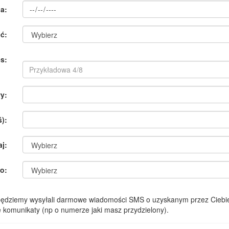
a:
ć:
s:
y:
):
aj:
o:
 będziemy wysyłali darmowe wiadomości SMS o uzyskanym przez Ciebie
komunikaty (np o numerze jaki masz przydzielony).