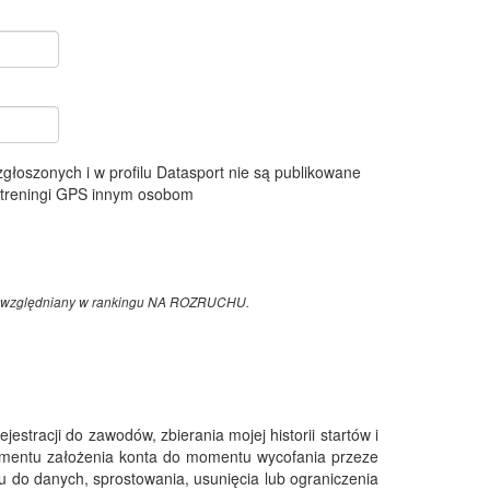
 zgłoszonych i w profilu Datasport nie są publikowane
e treningi GPS innym osobom
z uwzględniany w rankingu NA ROZRUCHU.
tracji do zawodów, zbierania mojej historii startów i
omentu założenia konta do momentu wycofania przeze
 do danych, sprostowania, usunięcia lub ograniczenia