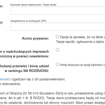
Darmowe ważne wiadomości i Twoje wyniki
o:
Uwzgledniany w rankingach GPS
y:
Opcja ta sprawia, że na liście
Konto prywatne:
Twoje wyniki, zgłoszenia a takż
je o nadchodzących imprezach
oniczną w postaci newslettera:
Kiedy włączysz tę opcję będzies
ższej przerwie) i biorę udział
w rankingu NA ROZRUCHU:
atności
i zgadzam się z ich postanowieniami.
e dobrowolnie.
 ul Okrężna 22 58-310 Szczawno-Zdrój w celu prowadzenia usług rejes
wna: Art 6 pkt 1 lit. B RODO). Twoje dane przetwarzane będą od m
dny do ustalenia, dochodzenia lub obrony roszczeń. Mam prawo dostępu