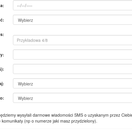
a:
ć:
s:
y:
):
aj:
o:
 będziemy wysyłali darmowe wiadomości SMS o uzyskanym przez Ciebie
komunikaty (np o numerze jaki masz przydzielony).