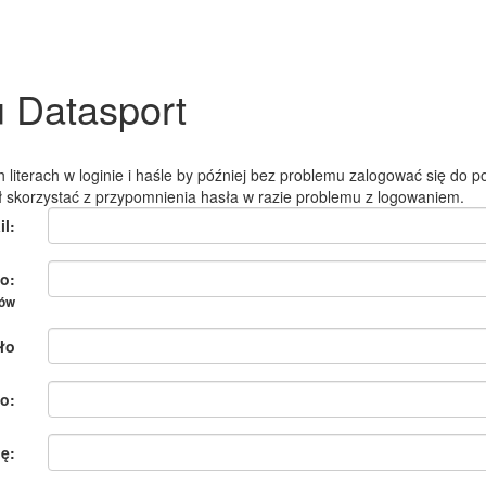
u Datasport
 literach w loginie i haśle by później bez problemu zalogować się do po
ł skorzystać z przypomnienia hasła w razie problemu z logowaniem.
il:
o:
ków
ło
o:
ię: