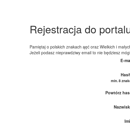
Rejestracja do portal
Pamiętaj o polskich znakach ąęć oraz Wielkich i małych
Jeżeli podasz nieprawdziwy email to nie będziesz móg
E-ma
Hasł
min. 8 zna
Powtórz has
Nazwisk
Im