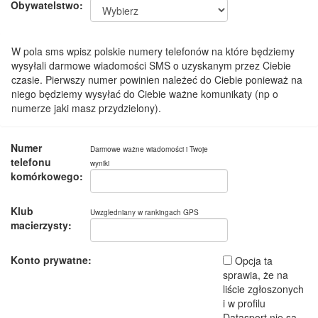
Obywatelstwo:
W pola sms wpisz polskie numery telefonów na które będziemy
wysyłali darmowe wiadomości SMS o uzyskanym przez Ciebie
czasie. Pierwszy numer powinien należeć do Ciebie ponieważ na
niego będziemy wysyłać do Ciebie ważne komunikaty (np o
numerze jaki masz przydzielony).
Numer
Darmowe ważne wiadomości i Twoje
telefonu
wyniki
komórkowego:
Klub
Uwzgledniany w rankingach GPS
macierzysty:
Konto prywatne:
Opcja ta
sprawia, że na
liście zgłoszonych
i w profilu
Datasport nie są