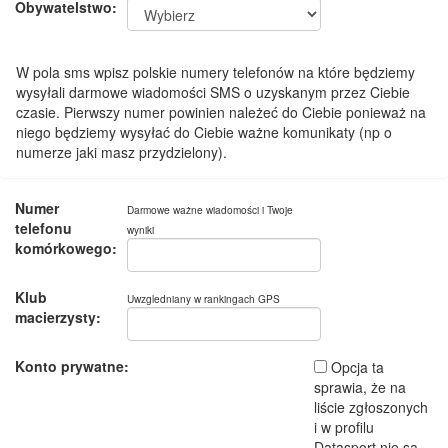
Obywatelstwo:
W pola sms wpisz polskie numery telefonów na które będziemy
wysyłali darmowe wiadomości SMS o uzyskanym przez Ciebie
czasie. Pierwszy numer powinien należeć do Ciebie ponieważ na
niego będziemy wysyłać do Ciebie ważne komunikaty (np o
numerze jaki masz przydzielony).
Numer
Darmowe ważne wiadomości i Twoje
telefonu
wyniki
komórkowego:
Klub
Uwzgledniany w rankingach GPS
macierzysty:
Konto prywatne:
Opcja ta
sprawia, że na
liście zgłoszonych
i w profilu
Datasport nie są