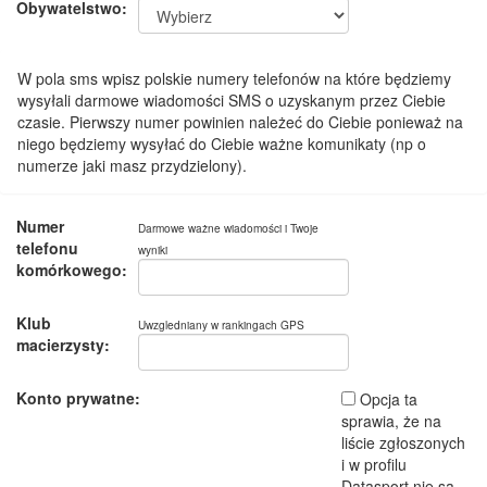
Obywatelstwo:
W pola sms wpisz polskie numery telefonów na które będziemy
wysyłali darmowe wiadomości SMS o uzyskanym przez Ciebie
czasie. Pierwszy numer powinien należeć do Ciebie ponieważ na
niego będziemy wysyłać do Ciebie ważne komunikaty (np o
numerze jaki masz przydzielony).
Numer
Darmowe ważne wiadomości i Twoje
telefonu
wyniki
komórkowego:
Klub
Uwzgledniany w rankingach GPS
macierzysty:
Konto prywatne:
Opcja ta
sprawia, że na
liście zgłoszonych
i w profilu
Datasport nie są