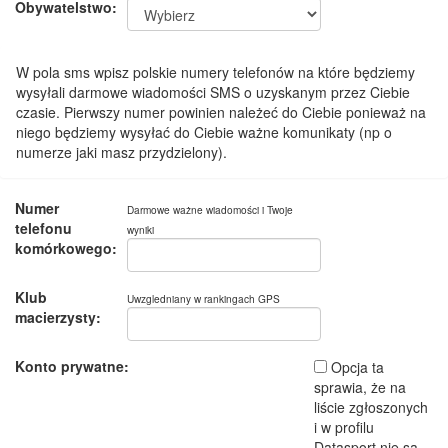
Obywatelstwo:
W pola sms wpisz polskie numery telefonów na które będziemy
wysyłali darmowe wiadomości SMS o uzyskanym przez Ciebie
czasie. Pierwszy numer powinien należeć do Ciebie ponieważ na
niego będziemy wysyłać do Ciebie ważne komunikaty (np o
numerze jaki masz przydzielony).
Numer
Darmowe ważne wiadomości i Twoje
telefonu
wyniki
komórkowego:
Klub
Uwzgledniany w rankingach GPS
macierzysty:
Konto prywatne:
Opcja ta
sprawia, że na
liście zgłoszonych
i w profilu
Datasport nie są