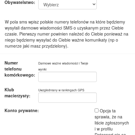
Obywatelstwo:
W pola sms wpisz polskie numery telefonów na które będziemy
wysyłali darmowe wiadomości SMS o uzyskanym przez Ciebie
czasie. Pierwszy numer powinien należeć do Ciebie ponieważ na
niego będziemy wysyłać do Ciebie ważne komunikaty (np o
numerze jaki masz przydzielony).
Numer
Darmowe ważne wiadomości i Twoje
telefonu
wyniki
komórkowego:
Klub
Uwzgledniany w rankingach GPS
macierzysty:
Konto prywatne:
Opcja ta
sprawia, że na
liście zgłoszonych
i w profilu
Datasport nie są