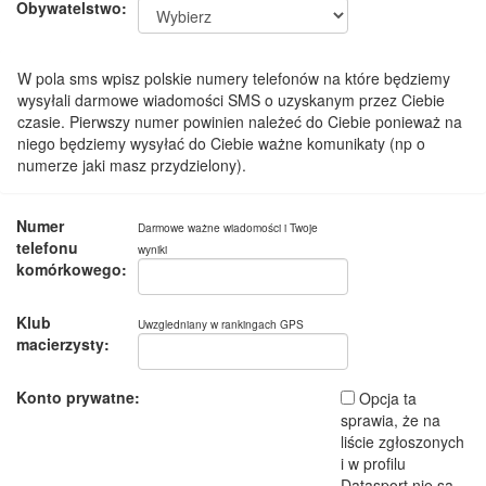
Obywatelstwo:
W pola sms wpisz polskie numery telefonów na które będziemy
wysyłali darmowe wiadomości SMS o uzyskanym przez Ciebie
czasie. Pierwszy numer powinien należeć do Ciebie ponieważ na
niego będziemy wysyłać do Ciebie ważne komunikaty (np o
numerze jaki masz przydzielony).
Numer
Darmowe ważne wiadomości i Twoje
telefonu
wyniki
komórkowego:
Klub
Uwzgledniany w rankingach GPS
macierzysty:
Konto prywatne:
Opcja ta
sprawia, że na
liście zgłoszonych
i w profilu
Datasport nie są