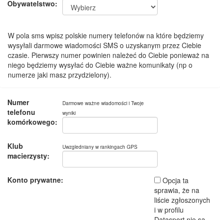
Obywatelstwo:
W pola sms wpisz polskie numery telefonów na które będziemy
wysyłali darmowe wiadomości SMS o uzyskanym przez Ciebie
czasie. Pierwszy numer powinien należeć do Ciebie ponieważ na
niego będziemy wysyłać do Ciebie ważne komunikaty (np o
numerze jaki masz przydzielony).
Numer
Darmowe ważne wiadomości i Twoje
telefonu
wyniki
komórkowego:
Klub
Uwzgledniany w rankingach GPS
macierzysty:
Konto prywatne:
Opcja ta
sprawia, że na
liście zgłoszonych
i w profilu
Datasport nie są