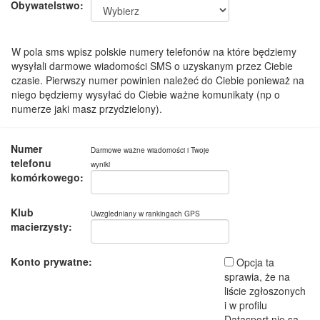
Obywatelstwo:
W pola sms wpisz polskie numery telefonów na które będziemy
wysyłali darmowe wiadomości SMS o uzyskanym przez Ciebie
czasie. Pierwszy numer powinien należeć do Ciebie ponieważ na
niego będziemy wysyłać do Ciebie ważne komunikaty (np o
numerze jaki masz przydzielony).
Numer
Darmowe ważne wiadomości i Twoje
telefonu
wyniki
komórkowego:
Klub
Uwzgledniany w rankingach GPS
macierzysty:
Konto prywatne:
Opcja ta
sprawia, że na
liście zgłoszonych
i w profilu
Datasport nie są