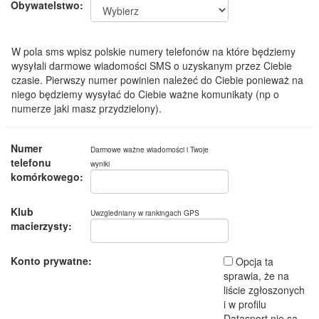
Obywatelstwo:
W pola sms wpisz polskie numery telefonów na które będziemy
wysyłali darmowe wiadomości SMS o uzyskanym przez Ciebie
czasie. Pierwszy numer powinien należeć do Ciebie ponieważ na
niego będziemy wysyłać do Ciebie ważne komunikaty (np o
numerze jaki masz przydzielony).
Numer
Darmowe ważne wiadomości i Twoje
telefonu
wyniki
komórkowego:
Klub
Uwzgledniany w rankingach GPS
macierzysty:
Konto prywatne:
Opcja ta
sprawia, że na
liście zgłoszonych
i w profilu
Datasport nie są