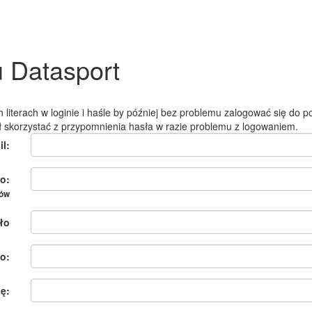
u Datasport
 literach w loginie i haśle by później bez problemu zalogować się do po
ł skorzystać z przypomnienia hasła w razie problemu z logowaniem.
il:
o:
ków
ło
o:
ię: