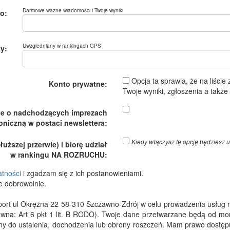
Darmowe ważne wiadomości i Twoje wyniki
o:
Uwzgledniany w rankingach GPS
y:
Opcja ta sprawia, że na liście
Konto prywatne:
Twoje wyniki, zgłoszenia a takż
je o nadchodzących imprezach
oniczną w postaci newslettera:
Kiedy włączysz tę opcję będzies
ższej przerwie) i biorę udział
w rankingu NA ROZRUCHU:
atności
i zgadzam się z ich postanowieniami.
e dobrowolnie.
 ul Okrężna 22 58-310 Szczawno-Zdrój w celu prowadzenia usług rejes
wna: Art 6 pkt 1 lit. B RODO). Twoje dane przetwarzane będą od m
dny do ustalenia, dochodzenia lub obrony roszczeń. Mam prawo dostępu