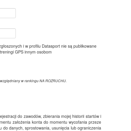
 zgłoszonych i w profilu Datasport nie są publikowane
e treningi GPS innym osobom
z uwzględniany w rankingu NA ROZRUCHU.
tracji do zawodów, zbierania mojej historii startów i
omentu założenia konta do momentu wycofania przeze
 do danych, sprostowania, usunięcia lub ograniczenia