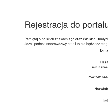
Rejestracja do portal
Pamiętaj o polskich znakach ąęć oraz Wielkich i małych
Jeżeli podasz nieprawdziwy email to nie będziesz móg
E-ma
Hasł
min. 8 zna
Powtórz has
Nazwisk
Im