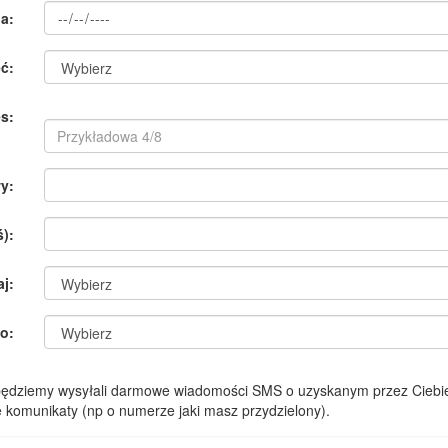
a:
ć:
s:
y:
):
aj:
o:
 będziemy wysyłali darmowe wiadomości SMS o uzyskanym przez Ciebie
komunikaty (np o numerze jaki masz przydzielony).