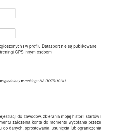
 zgłoszonych i w profilu Datasport nie są publikowane
e treningi GPS innym osobom
z uwzględniany w rankingu NA ROZRUCHU.
tracji do zawodów, zbierania mojej historii startów i
omentu założenia konta do momentu wycofania przeze
 do danych, sprostowania, usunięcia lub ograniczenia