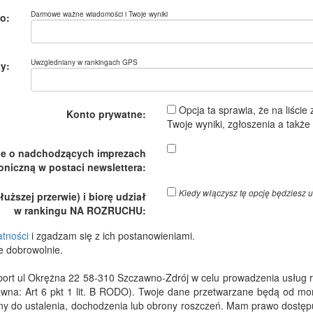
Darmowe ważne wiadomości i Twoje wyniki
o:
Uwzgledniany w rankingach GPS
y:
Opcja ta sprawia, że na liście
Konto prywatne:
Twoje wyniki, zgłoszenia a takż
je o nadchodzących imprezach
oniczną w postaci newslettera:
Kiedy włączysz tę opcję będzies
ższej przerwie) i biorę udział
w rankingu NA ROZRUCHU:
atności
i zgadzam się z ich postanowieniami.
e dobrowolnie.
 ul Okrężna 22 58-310 Szczawno-Zdrój w celu prowadzenia usług rejes
wna: Art 6 pkt 1 lit. B RODO). Twoje dane przetwarzane będą od m
dny do ustalenia, dochodzenia lub obrony roszczeń. Mam prawo dostępu