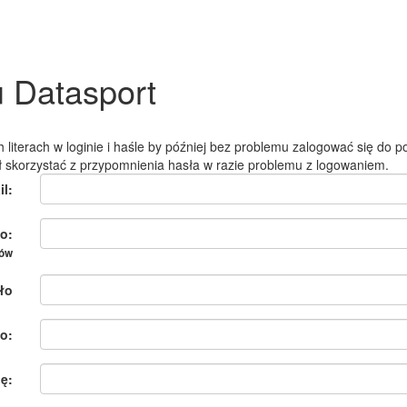
u Datasport
 literach w loginie i haśle by później bez problemu zalogować się do po
ł skorzystać z przypomnienia hasła w razie problemu z logowaniem.
il:
o:
ków
ło
o:
ię: