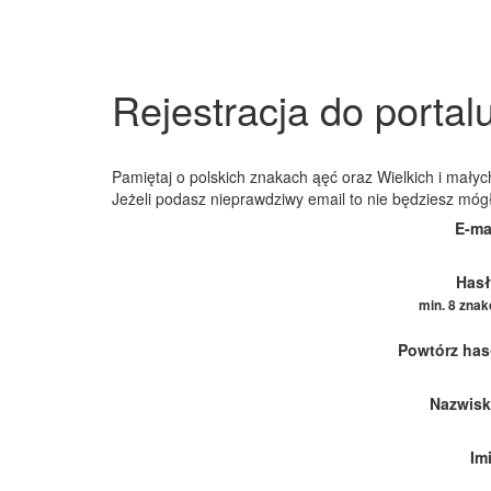
Rejestracja do portal
Pamiętaj o polskich znakach ąęć oraz Wielkich i małych
Jeżeli podasz nieprawdziwy email to nie będziesz móg
E-ma
Hasł
min. 8 zna
Powtórz has
Nazwisk
Im