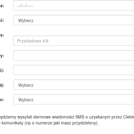
a:
ć:
s:
y:
):
aj:
o:
 będziemy wysyłali darmowe wiadomości SMS o uzyskanym przez Ciebie
komunikaty (np o numerze jaki masz przydzielony).