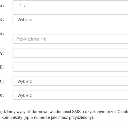
a:
ć:
s:
y:
):
aj:
o:
 będziemy wysyłali darmowe wiadomości SMS o uzyskanym przez Ciebie
komunikaty (np o numerze jaki masz przydzielony).