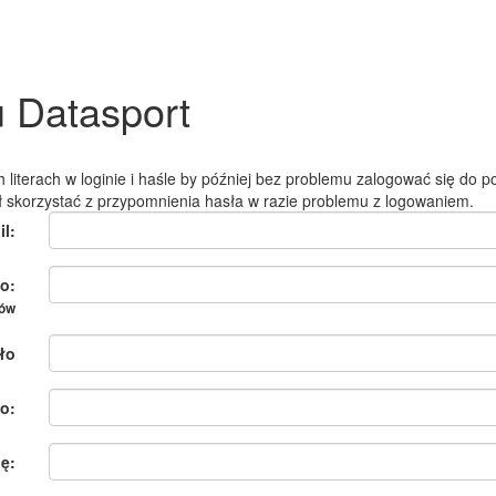
u Datasport
 literach w loginie i haśle by później bez problemu zalogować się do po
ł skorzystać z przypomnienia hasła w razie problemu z logowaniem.
il:
o:
ków
ło
o:
ię: