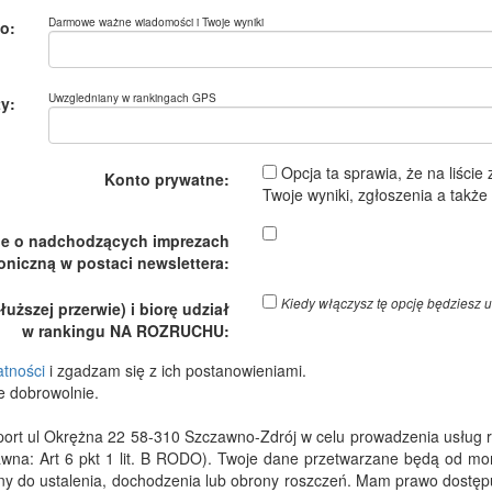
Darmowe ważne wiadomości i Twoje wyniki
o:
Uwzgledniany w rankingach GPS
y:
Opcja ta sprawia, że na liście
Konto prywatne:
Twoje wyniki, zgłoszenia a takż
je o nadchodzących imprezach
oniczną w postaci newslettera:
Kiedy włączysz tę opcję będzies
ższej przerwie) i biorę udział
w rankingu NA ROZRUCHU:
atności
i zgadzam się z ich postanowieniami.
e dobrowolnie.
 ul Okrężna 22 58-310 Szczawno-Zdrój w celu prowadzenia usług rejes
wna: Art 6 pkt 1 lit. B RODO). Twoje dane przetwarzane będą od m
dny do ustalenia, dochodzenia lub obrony roszczeń. Mam prawo dostępu