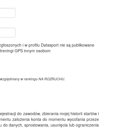
 zgłoszonych i w profilu Datasport nie są publikowane
e treningi GPS innym osobom
z uwzględniany w rankingu NA ROZRUCHU.
tracji do zawodów, zbierania mojej historii startów i
omentu założenia konta do momentu wycofania przeze
 do danych, sprostowania, usunięcia lub ograniczenia