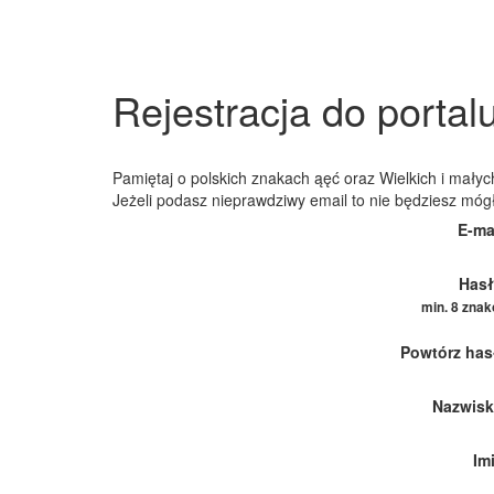
Rejestracja do portal
Pamiętaj o polskich znakach ąęć oraz Wielkich i małych
Jeżeli podasz nieprawdziwy email to nie będziesz móg
E-ma
Hasł
min. 8 zna
Powtórz has
Nazwisk
Im