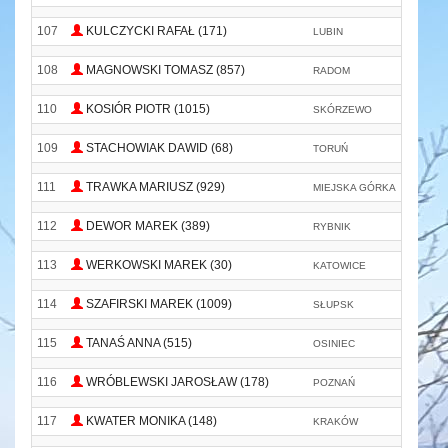
107
KULCZYCKI RAFAŁ (171)
LUBIN
P
108
MAGNOWSKI TOMASZ (857)
RADOM
N
110
KOSIÓR PIOTR (1015)
SKÓRZEWO
109
STACHOWIAK DAWID (68)
TORUŃ
R
111
TRAWKA MARIUSZ (929)
MIEJSKA GÓRKA
Ś
112
DEWOR MAREK (389)
RYBNIK
O
113
WERKOWSKI MAREK (30)
KATOWICE
114
SZAFIRSKI MAREK (1009)
SŁUPSK
C
115
TANAŚ ANNA (515)
OSINIEC
A
116
WRÓBLEWSKI JAROSŁAW (178)
POZNAŃ
R
117
KWATER MONIKA (148)
KRAKÓW