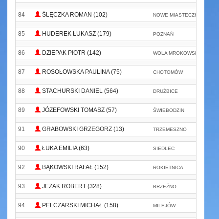
84
ŚLĘCZKA ROMAN (102)
NOWE MIASTECZKO
85
HUDEREK ŁUKASZ (179)
POZNAŃ
86
DZIEPAK PIOTR (142)
WOLA MROKOWSKA
1.
87
ROSOŁOWSKA PAULINA (75)
CHOTOMÓW
T
88
STACHURSKI DANIEL (564)
DRUŻBICE
89
JÓZEFOWSKI TOMASZ (57)
ŚWIEBODZIN
91
GRABOWSKI GRZEGORZ (13)
TRZEMESZNO
F
90
ŁUKA EMILIA (63)
SIEDLEC
92
BĄKOWSKI RAFAŁ (152)
ROKIETNICA
93
JEŻAK ROBERT (328)
BRZEŹNO
94
PELCZARSKI MICHAŁ (158)
MILEJÓW