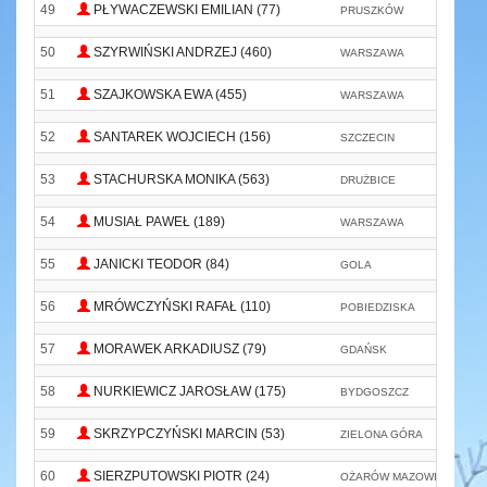
49
PŁYWACZEWSKI EMILIAN (77)
PRUSZKÓW
50
SZYRWIŃSKI ANDRZEJ (460)
WARSZAWA
-
51
SZAJKOWSKA EWA (455)
WARSZAWA
52
SANTAREK WOJCIECH (156)
SZCZECIN
53
STACHURSKA MONIKA (563)
DRUŻBICE
54
MUSIAŁ PAWEŁ (189)
WARSZAWA
55
JANICKI TEODOR (84)
GOLA
56
MRÓWCZYŃSKI RAFAŁ (110)
POBIEDZISKA
57
MORAWEK ARKADIUSZ (79)
GDAŃSK
58
NURKIEWICZ JAROSŁAW (175)
BYDGOSZCZ
K
59
SKRZYPCZYŃSKI MARCIN (53)
ZIELONA GÓRA
60
SIERZPUTOWSKI PIOTR (24)
OŻARÓW MAZOWIECKI