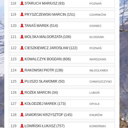
118
STARUCH MARIUSZ (93)
POZNAŃ
B
119
PRYSZCZEWSKI MARCIN (151)
CZARNKÓW
-
120
TANAŚ MAREK (514)
OSINIEC
A
121
MOLSKA MAŁGORZATA (106)
KŁODAWA
O
122
CIESZKIEWICZ JAROSŁAW (122)
POZNAŃ
123
KOWALCZYK BOGDAN (606)
WARSZAWA
W
124
RAKOWSKI PIOTR (138)
WŁOCŁAWEK
125
PUJSZO SŁAWOMIR (50)
CHWASZCZYNO
C
126
ROŻEK MARCIN (34)
LUBOŃ
C
127
KOŁODZIEJ MAREK (173)
OPOLE
128
JAWORSKI KRZYSZTOF (145)
KNURÓW
K
129
ŁOWIŃSKI ŁUKASZ (757)
KOMORNIKI
K