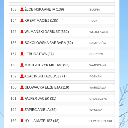
153
ŻŁOBINSKA ANETA (139)
SŁUPIA
154
KREFT MACIEJ (135)
PUCK
155
WILMAŃSKI DARIUSZ (332)
WŁOCŁAWEK
156
SOKOŁOWSKA BARBARA (62)
NAMYSŁÓW
157
LEBUDA EWA (87)
OLSZTYN
158
MIKOŁAJCZYK MICHAŁ (92)
WARSZAWA
U
159
AGACIŃSKI TADEUSZ (71)
POZNAŃ
S
160
GŁOWACKA ELŻBIETA (119)
WARSZAWA
T
161
FAJFER JACEK (31)
GRUSZCZYN
162
ZAPIEC ANIELA (35)
WYSOKA
163
HYLLA MATEUSZ (48)
LEWIN BRZESKI