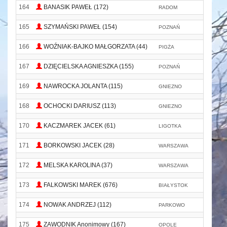
164
BANASIK PAWEŁ (172)
RADOM
P
165
SZYMAŃSKI PAWEŁ (154)
POZNAŃ
166
WOŹNIAK-BAJKO MAŁGORZATA (44)
PIGŻA
B
167
DZIĘCIELSKA AGNIESZKA (155)
POZNAŃ
169
NAWROCKA JOLANTA (115)
GNIEZNO
K
168
OCHOCKI DARIUSZ (113)
GNIEZNO
N
170
KACZMAREK JACEK (61)
LIGOTKA
171
BORKOWSKI JACEK (28)
WARSZAWA
172
MELSKA KAROLINA (37)
WARSZAWA
173
FALKOWSKI MAREK (676)
BIAŁYSTOK
174
NOWAK ANDRZEJ (112)
PARKOWO
K
175
ZAWODNIK Anonimowy (167)
OPOLE