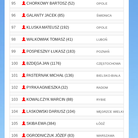
95
CHORKOWY BARTOSZ (52)
OPOLE
MU
96
GALANTY JACEK (85)
ŚWIDNICA
97
KLUSKA MATEUSZ (192)
OPOLE
98
WALKOWIAK TOMASZ (41)
LUBOŃ
99
POSPIESZNY ŁUKASZ (183)
POZNAŃ
P
100
BZDĘGA JAN (1176)
CZĘSTOCHOWA
N
101
PASTERNAK MICHAŁ (136)
BIELSKO-BIAŁA
P
102
PYRKA AGNIESZKA (32)
RADOM
103
KOWALCZYK MARCIN (88)
RYBIE
104
LASKOWSKI DARIUSZ (104)
WĘGRZCE WIELKIE
N
105
SKIBA EWA (384)
ŁÓDŹ
SK
106
OGRODNICZUK JÓZEF (83)
WARSZAWA