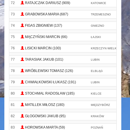
72
RATAJCZAK DARIUSZ (909)
KATOWICE
73
GRABOWSKA MARIA (687)
TRZEMESZNO
F
74
FIGAS ZBIGNIEW (137)
GNIEZNO
N
75
MĄCZYŃSKI MARCIN (66)
ŁAJSKI
PK
76
LISICKI MARCIN (100)
KRZECZYN WIELKI
77
TARASIAK JAKUB (101)
LUBIN
78
WRÓBLEWSKI TOMASZ (126)
ELBLĄG
79
CHWIAŁKOWSKI ŁUKASZ (191)
LUBIN
80
STOCHMAL RADOSŁAW (185)
KIELCE
81
MATILLEK MIŁOSZ (180)
MIĘDZYBÓRZ
M
82
GŁOGOWSKI JAKUB (95)
KRAKÓW
83
HOROWSKA MARTA (59)
POZNAŃ