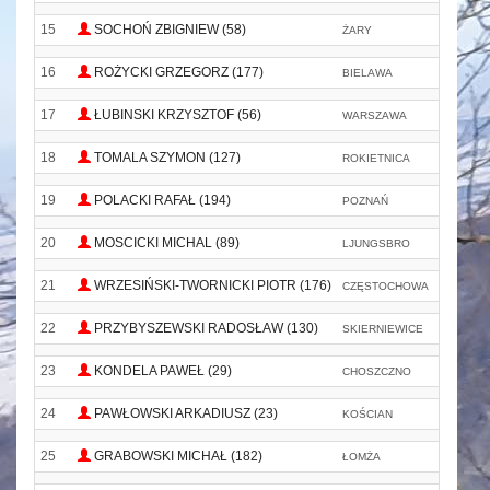
15
SOCHOŃ ZBIGNIEW (58)
ŻARY
Ż
16
ROŻYCKI GRZEGORZ (177)
BIELAWA
B
17
ŁUBINSKI KRZYSZTOF (56)
WARSZAWA
18
TOMALA SZYMON (127)
ROKIETNICA
19
POLACKI RAFAŁ (194)
POZNAŃ
P
20
MOSCICKI MICHAL (89)
LJUNGSBRO
21
WRZESIŃSKI-TWORNICKI PIOTR (176)
CZĘSTOCHOWA
G
22
PRZYBYSZEWSKI RADOSŁAW (130)
SKIERNIEWICE
G
23
KONDELA PAWEŁ (29)
CHOSZCZNO
24
PAWŁOWSKI ARKADIUSZ (23)
KOŚCIAN
K
25
GRABOWSKI MICHAŁ (182)
ŁOMŻA