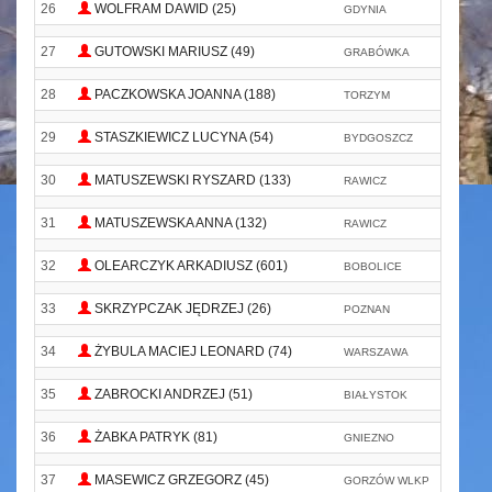
26
WOLFRAM DAWID (25)
GDYNIA
27
GUTOWSKI MARIUSZ (49)
GRABÓWKA
28
PACZKOWSKA JOANNA (188)
TORZYM
29
STASZKIEWICZ LUCYNA (54)
BYDGOSZCZ
S
30
MATUSZEWSKI RYSZARD (133)
RAWICZ
31
MATUSZEWSKA ANNA (132)
RAWICZ
32
OLEARCZYK ARKADIUSZ (601)
BOBOLICE
W
33
SKRZYPCZAK JĘDRZEJ (26)
POZNAN
34
ŻYBULA MACIEJ LEONARD (74)
WARSZAWA
B
35
ZABROCKI ANDRZEJ (51)
BIAŁYSTOK
P
36
ŻABKA PATRYK (81)
GNIEZNO
37
MASEWICZ GRZEGORZ (45)
GORZÓW WLKP
K