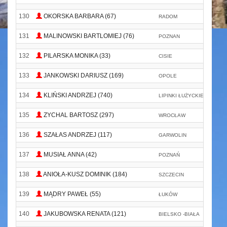
130
OKORSKA BARBARA (67)
RADOM
PK
131
MALINOWSKI BARTLOMIEJ (76)
POZNAN
132
PILARSKA MONIKA (33)
CISIE
133
JANKOWSKI DARIUSZ (169)
OPOLE
F
134
KLIŃSKI ANDRZEJ (740)
LIPINKI ŁUŻYCKIE
D
135
ZYCHAL BARTOSZ (297)
WROCŁAW
136
SZAŁAS ANDRZEJ (117)
GARWOLIN
137
MUSIAŁ ANNA (42)
POZNAŃ
D
138
ANIOŁA-KUSZ DOMINIK (184)
SZCZECIN
139
MĄDRY PAWEŁ (55)
ŁUKÓW
140
JAKUBOWSKA RENATA (121)
BIELSKO -BIAŁA