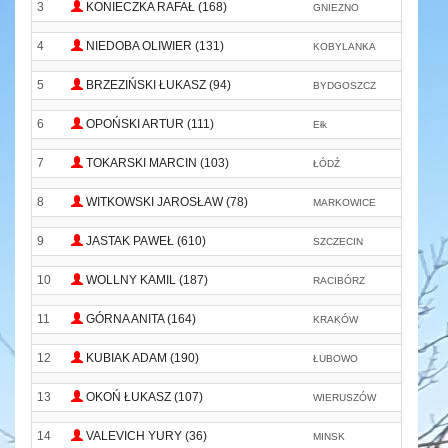
3
KONIECZKA RAFAŁ (168)
GNIEZNO
4
NIEDOBA OLIWIER (131)
KOBYLANKA
A
5
BRZEZIŃSKI ŁUKASZ (94)
BYDGOSZCZ
6
OPOŃSKI ARTUR (111)
Ełk
7
TOKARSKI MARCIN (103)
ŁÓDŹ
8
WITKOWSKI JAROSŁAW (78)
MARKOWICE
RU
9
JASTAK PAWEŁ (610)
SZCZECIN
10
WOLLNY KAMIL (187)
RACIBÓRZ
11
GÓRNA ANITA (164)
KRAKÓW
L
12
KUBIAK ADAM (190)
ŁUBOWO
13
OKOŃ ŁUKASZ (107)
WIERUSZÓW
14
VALEVICH YURY (36)
MINSK