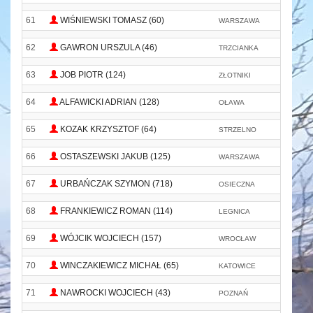
61
WIŚNIEWSKI TOMASZ (60)
WARSZAWA
62
GAWRON URSZULA (46)
TRZCIANKA
63
JOB PIOTR (124)
ZŁOTNIKI
-
64
ALFAWICKI ADRIAN (128)
OŁAWA
O
65
KOZAK KRZYSZTOF (64)
STRZELNO
S
66
OSTASZEWSKI JAKUB (125)
WARSZAWA
67
URBAŃCZAK SZYMON (718)
OSIECZNA
68
FRANKIEWICZ ROMAN (114)
LEGNICA
69
WÓJCIK WOJCIECH (157)
WROCŁAW
70
WINCZAKIEWICZ MICHAŁ (65)
KATOWICE
W
71
NAWROCKI WOJCIECH (43)
POZNAŃ