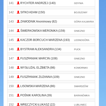
141
RYCHTER ANDRZEJ (140)
GDYNIA
P
142
SITKO ADAM (150)
BOJSZOWY
143
ZAWODNIK Anonimowy (82)
GÓRA KALWARIA
144
ŚWIERKOWSKA WERONIKA (159)
GNIEZNO
145
KACZOR-BORCUCH MARZENA (193)
LEDNOGÓRA
146
BYSTRAM ALEKSANDRA (134)
PUCK
147
FUSZPANIAK MARCIN (108)
GNIEZNO
S
148
WYSŁUŻAL ELŻBIETA (98)
KOMORNIKI
P
149
FUSZPANIAK ZUZANNA (109)
GNIEZNO
S
150
LISOWSKA MARZENA (86)
SMARDZÓW
151
POŚNIK KAROLINA (39)
BARANÓWKA
152
WRĘCZYCKI ŁUKASZ (22)
LUBLINIEC