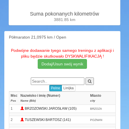
Suma pokonanych kilometrów
3881.85 km
Półmaraton 21,0975 km / Open
Podwójne dodawanie tyego samego treningu z aplikacji i
pliku będzie skutkowało DYSKWALIFIKACJĄ !
Dodaj/Usun swój wynik
Pelne
Linijka
Msc
Nazwisko i imię (Numer)
Miasto
K
Pos
Name (Bib)
city
T
1
BRZOZOWSKI JAROSŁAW (105)
BRZOZA
BR
2
TUSZEWSKI BARTOSZ (141)
POZNAN