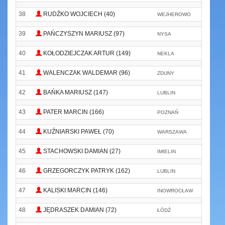
38
RUDŹKO WOJCIECH (40)
WEJHEROWO
39
PAŃCZYSZYN MARIUSZ (97)
NYSA
40
KOŁODZIEJCZAK ARTUR (149)
NEKLA
N
41
WALENCZAK WALDEMAR (96)
ZDUNY
42
BAŃKA MARIUSZ (147)
LUBLIN
43
PATER MARCIN (166)
POZNAŃ
44
KUŹNIARSKI PAWEŁ (70)
WARSZAWA
T
45
STACHOWSKI DAMIAN (27)
IMIELIN
46
GRZEGORCZYK PATRYK (162)
LUBLIN
-
47
KALISKI MARCIN (146)
INOWROCŁAW
P
48
JĘDRASZEK DAMIAN (72)
ŁÓDŹ