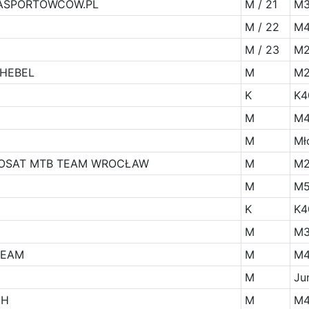
ASPORTOWCOW.PL
M / 21
M3
M / 22
M4
M / 23
M2
HEBEL
M
M
K
K4
M
M
M
Mł
ROSAT MTB TEAM WROCŁAW
M
M
M
M
K
K4
M
M
TEAM
M
M
M
Ju
CH
M
M