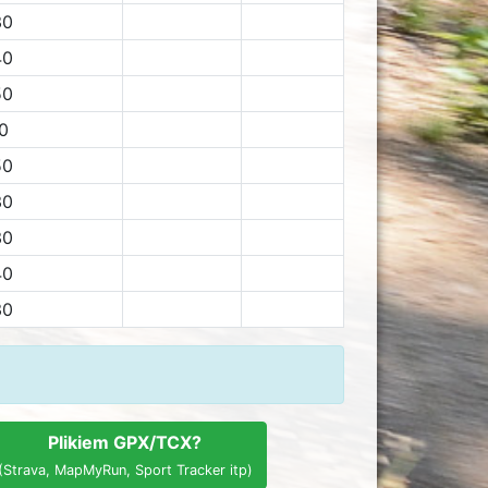
30
40
50
0
50
30
30
40
30
Plikiem GPX/TCX?
(Strava, MapMyRun, Sport Tracker itp)