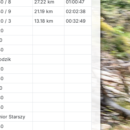
0 / 8
27.22 km
01:00:47
0 / 9
21.19 km
02:02:38
0 / 3
13.18 km
00:32:49
20
0
40
odzik
20
50
0
30
40
nior Starszy
40