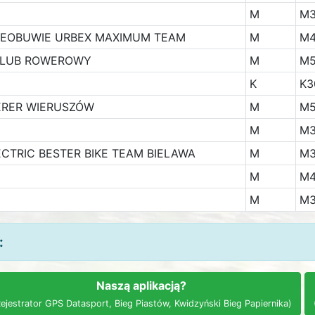
M
M
R EOBUWIE URBEX MAXIMUM TEAM
M
M
KLUB ROWEROWY
M
M
K
K3
ERER WIERUSZÓW
M
M
M
M
CTRIC BESTER BIKE TEAM BIELAWA
M
M
M
M
M
M
:
Naszą aplikacją?
ejestrator GPS Datasport, Bieg Piastów, Kwidzyński Bieg Papiernika)