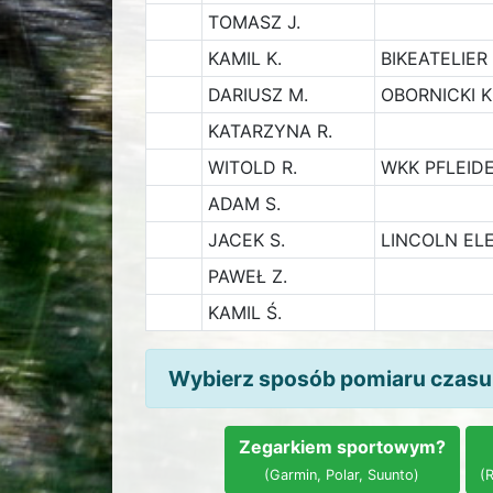
TOMASZ J.
KAMIL K.
BIKEATELIE
DARIUSZ M.
OBORNICKI 
KATARZYNA R.
WITOLD R.
WKK PFLEID
ADAM S.
JACEK S.
LINCOLN ELE
PAWEŁ Z.
KAMIL Ś.
Wybierz sposób pomiaru czasu
Zegarkiem sportowym?
(Garmin, Polar, Suunto)
(R