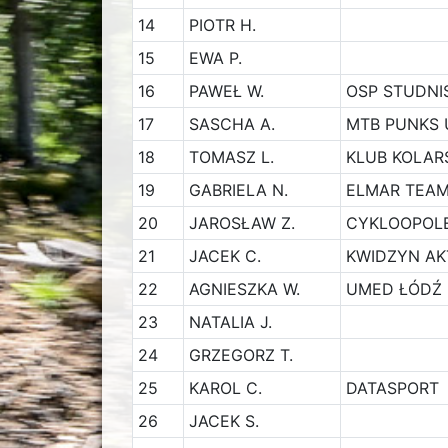
14
PIOTR H.
15
EWA P.
16
PAWEŁ W.
OSP STUDNI
17
SASCHA A.
MTB PUNKS 
18
TOMASZ L.
KLUB KOLAR
19
GABRIELA N.
ELMAR TEA
20
JAROSŁAW Z.
CYKLOOPOL
21
JACEK C.
KWIDZYN AK
22
AGNIESZKA W.
UMED ŁÓDŹ
23
NATALIA J.
24
GRZEGORZ T.
25
KAROL C.
DATASPORT
26
JACEK S.