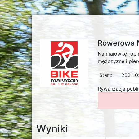
Rowerowa M
Na majówkę robim
mężczyznę i pier
Start:
2021-0
Rywalizacja publ
Wyniki