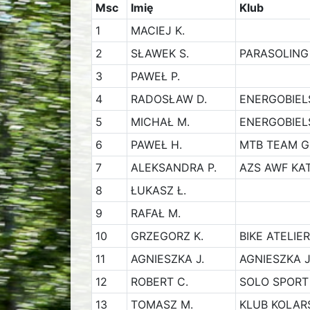
Msc
Imię
Klub
1
MACIEJ K.
2
SŁAWEK S.
PARASOLING
3
PAWEŁ P.
4
RADOSŁAW D.
ENERGOBIEL
5
MICHAŁ M.
ENERGOBIEL
6
PAWEŁ H.
MTB TEAM 
7
ALEKSANDRA P.
AZS AWF KA
8
ŁUKASZ Ł.
9
RAFAŁ M.
10
GRZEGORZ K.
BIKE ATELI
11
AGNIESZKA J.
AGNIESZKA 
12
ROBERT C.
SOLO SPORT
13
TOMASZ M.
KLUB KOLAR