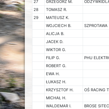
27
GRZEGORZ M.
ODZYWKIDL
28
TOMASZ R.
29
MATEUSZ K.
WOJCIECH B.
SZPROTAWA 
ALICJA B.
JACEK D.
WIKTOR G.
FILIP G.
PHU ELEKT
ROBERT G.
EWA H.
ŁUKASZ H.
KRZYSZTOF H.
OŚ RACING 
MICHAŁ H.
WALDEMAR I.
BROSE SITE