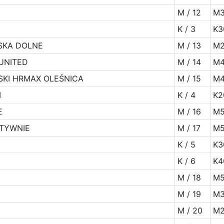
M / 12
M3
K / 3
K3
SKA DOLNE
M / 13
M2
UNITED
M / 14
M4
SKI HRMAX OLEŚNICA
M / 15
M4
M
K / 4
K2
E
M / 16
M5
TYWNIE
M / 17
M5
K / 5
K3
K / 6
K4
M / 18
M5
M / 19
M3
M / 20
M2