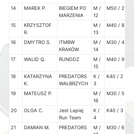
14
MAREK P.
BIEGIEM PO
M /
M50 / 2
1
MARZENIA
12
15
KRZYSZTOF
M /
M40 / 8
R.
13
16
DMYTRO S.
ITMBW
M /
M30 / 4
1
KRAKÓW
14
17
WALID Q.
RUNDDZ
M /
M40 / 9
1
15
18
KATARZYNA
PREDATORS
K /
K40 / 2
1
K.
WAŁBRZYCH
3
19
MATEUSZ P.
M /
M30 / 5
16
20
OLGA C.
Jest Lepiej
K /
K40 / 3
Run Team
4
21
DAMIAN M.
PREDATORS
M /
M30 / 6