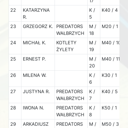
17
22
KATARZYNA
K /
K40 / 4
7
R.
5
23
GRZEGORZ K.
PREDATORS
M /
M20 / 1
7
WAŁBRZYCH
18
24
MICHAŁ K.
KOTLETY
M /
M40 / 10
6
ŻYLETY
19
25
ERNEST P.
M /
M40 / 11
20
26
MILENA W.
K /
K30 / 1
6
27
JUSTYNA R.
PREDATORS
K /
K40 / 5
1
WAŁBRZYCH
7
28
IWONA N.
PREDATORS
K /
K50 / 1
WAŁBRZYCH
8
29
ARKADIUSZ
PREDATORS
M /
M50 / 3