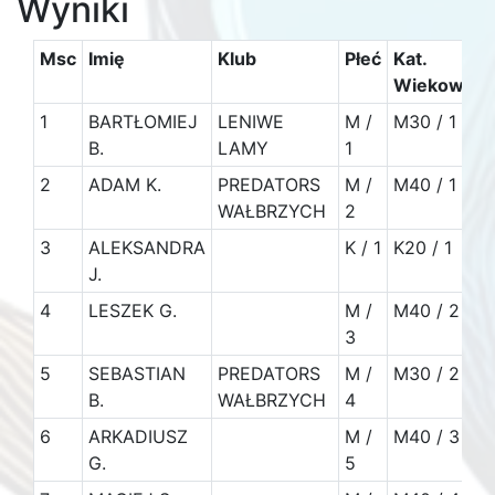
Wyniki
Msc
Imię
Klub
Płeć
Kat.
Wiekowa
1
BARTŁOMIEJ
LENIWE
M /
M30 / 1
B.
LAMY
1
2
ADAM K.
PREDATORS
M /
M40 / 1
1
WAŁBRZYCH
2
3
ALEKSANDRA
K / 1
K20 / 1
J.
4
LESZEK G.
M /
M40 / 2
3
5
SEBASTIAN
PREDATORS
M /
M30 / 2
B.
WAŁBRZYCH
4
6
ARKADIUSZ
M /
M40 / 3
1
G.
5