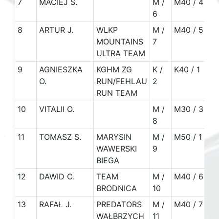
7
MACIEJ S.
M /
M40 / 4
6
8
ARTUR J.
WLKP
M /
M40 / 5
1
MOUNTAINS
7
ULTRA TEAM
9
AGNIESZKA
KGHM ZG
K /
K40 / 1
1
O.
RUN/FEHLAU
2
RUN TEAM
10
VITALII O.
M /
M30 / 3
8
11
TOMASZ S.
MARYSIN
M /
M50 / 1
1
WAWERSKI
9
BIEGA
12
DAWID C.
TEAM
M /
M40 / 6
1
BRODNICA
10
13
RAFAŁ J.
PREDATORS
M /
M40 / 7
1
WAŁBRZYCH
11