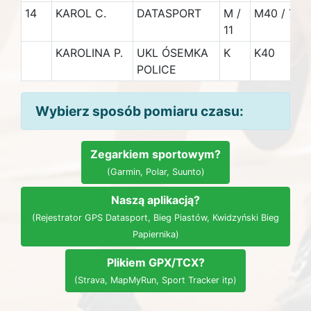
14
KAROL C.
DATASPORT
M /
M40 / 7
11
KAROLINA P.
UKL ÓSEMKA
K
K40
POLICE
Wybierz sposób pomiaru czasu:
Zegarkiem sportowym?
(Garmin, Polar, Suunto)
Naszą aplikacją?
(Rejestrator GPS Datasport, Bieg Piastów, Kwidzyński Bieg
Papiernika)
Plikiem GPX/TCX?
(Strava, MapMyRun, Sport Tracker itp)