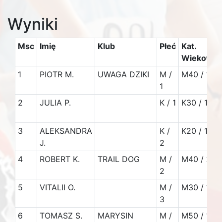
Wyniki
Msc
Imię
Klub
Płeć
Kat.
Wiekowa
1
PIOTR M.
UWAGA DZIKI
M /
M40 / 1
1
2
JULIA P.
K / 1
K30 / 1
3
ALEKSANDRA
K /
K20 / 1
J.
2
4
ROBERT K.
TRAIL DOG
M /
M40 / 2
2
5
VITALII O.
M /
M30 / 1
3
6
TOMASZ S.
MARYSIN
M /
M50 / 1