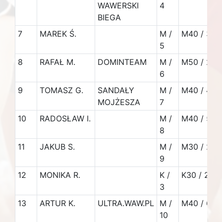
WAWERSKI
4
BIEGA
7
MAREK Ś.
M /
M40 / 3
5
8
RAFAŁ M.
DOMINTEAM
M /
M50 / 2
6
9
TOMASZ G.
SANDAŁY
M /
M40 / 4
MOJŻESZA
7
10
RADOSŁAW I.
M /
M40 / 5
8
11
JAKUB S.
M /
M30 / 2
9
12
MONIKA R.
K /
K30 / 2
3
13
ARTUR K.
ULTRA.WAW.PL
M /
M40 / 6
10