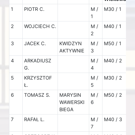
1
PIOTR C.
M /
M30 / 1
47
1
k
2
WOJCIECH C.
M /
M40 / 1
27
2
k
3
JACEK C.
KWIDZYN
M /
M50 / 1
23
AKTYWNIE
3
k
4
ARKADIUSZ
M /
M40 / 2
13
G.
4
k
5
KRZYSZTOF
M /
M30 / 2
13
Ł.
5
k
6
TOMASZ S.
MARYSIN
M /
M50 / 2
11
WAWERSKI
6
BIEGA
7
RAFAŁ L.
M /
M40 / 3
11
7
k