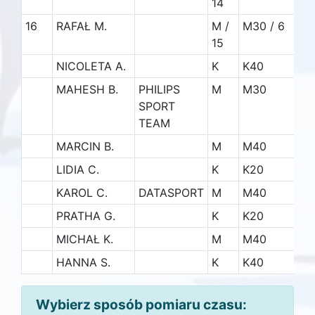
14
16
RAFAŁ M.
M /
M30 / 6
4.
15
NICOLETA A.
K
K40
MAHESH B.
PHILIPS
M
M30
SPORT
TEAM
MARCIN B.
M
M40
LIDIA C.
K
K20
KAROL C.
DATASPORT
M
M40
PRATHA G.
K
K20
MICHAŁ K.
M
M40
HANNA S.
K
K40
Wybierz sposób pomiaru czasu: