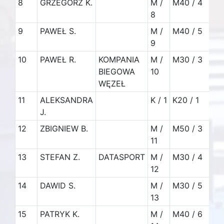
8
GRZEGORZ K.
M /
M40 / 4
10
8
k
9
PAWEŁ S.
M /
M40 / 5
10
9
k
10
PAWEŁ R.
KOMPANIA
M /
M30 / 3
89
BIEGOWA
10
k
WĘZEŁ
11
ALEKSANDRA
K / 1
K20 / 1
79
J.
k
12
ZBIGNIEW B.
M /
M50 / 3
63
11
k
13
STEFAN Z.
DATASPORT
M /
M30 / 4
57
12
k
14
DAWID S.
M /
M30 / 5
23
13
15
PATRYK K.
M /
M40 / 6
5.