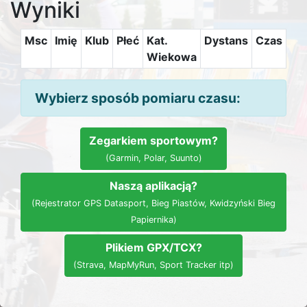
Wyniki
Msc
Imię
Klub
Płeć
Kat.
Dystans
Czas
Wiekowa
Wybierz sposób pomiaru czasu:
Zegarkiem sportowym?
(Garmin, Polar, Suunto)
Naszą aplikacją?
(Rejestrator GPS Datasport, Bieg Piastów, Kwidzyński Bieg
Papiernika)
Plikiem GPX/TCX?
(Strava, MapMyRun, Sport Tracker itp)