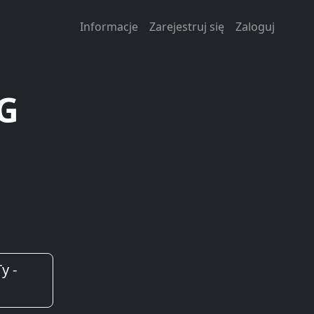
Informacje
Zarejestruj się
Zaloguj
EG
y -