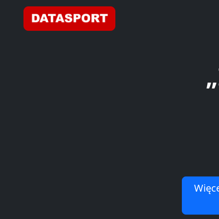
„
Więce