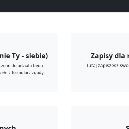
ie Ty - siebie)
Zapisy dla
Tutaj zapiszesz swo
zczone do udziału będą
pełnić formularz zgody
onych