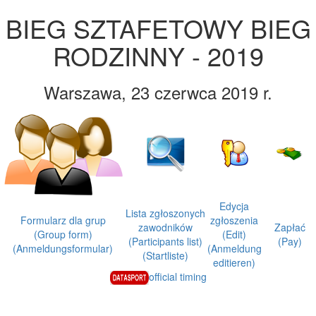
BIEG SZTAFETOWY BIEG
RODZINNY - 2019
Warszawa, 23 czerwca 2019 r.
Edycja
Lista zgłoszonych
Formularz dla grup
zgłoszenia
zawodników
Zapłać
(Group form)
(Edit)
(Participants list)
(Pay)
(Anmeldungsformular)
(Anmeldung
(Startliste)
editieren)
official timing