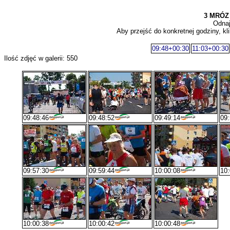
3 MRÓZ
Odnaj
Aby przejść do konkretnej godziny, kli
09:48+00:30
11:03+00:30
Ilość zdjęć w galerii: 550
09:48:46
09:48:52
09:49:14
09:
09:57:30
09:59:44
10:00:08
10:
10:00:38
10:00:42
10:00:48