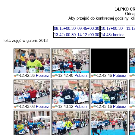
14.PKO C
Odnaj
Aby przejść do konkretnej godziny, kli
09:15+00:30
09:45+00:30
10:17+00:30
11:1
13:42+00:30
14:12+00:30
14:43+koniec
Ilość zdjęć w galerii: 2013
12:42:36
Pobierz
12:42:40
Pobierz
12:42:46
Pobierz
12:43:08
Pobierz
12:43:12
Pobierz
12:43:16
Pobierz