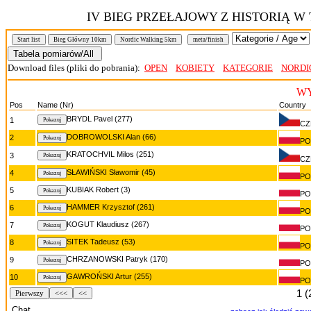
IV BIEG PRZEŁAJOWY Z HISTORIĄ 
Start list
Bieg Główny 10km
Nordic Walking 5km
meta/finish
Download files (pliki do pobrania):
OPEN
KOBIETY
KATEGORIE
NORDI
WY
Pos
Name (Nr)
Country
BRYDL Pavel (277)
1
CZ
DOBROWOLSKI Alan (66)
2
PO
KRATOCHVIL Milos (251)
3
CZ
SŁAWIŃSKI Sławomir (45)
4
PO
KUBIAK Robert (3)
5
PO
HAMMER Krzysztof (261)
6
PO
KOGUT Klaudiusz (267)
7
PO
SITEK Tadeusz (53)
8
PO
CHRZANOWSKI Patryk (170)
9
PO
GAWROŃSKI Artur (255)
10
PO
1 (
Pierwszy
<<<
<<
Chat