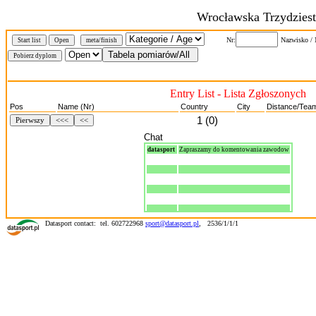
Wrocławska Trzydzies
Nr:
Nazwisko /
Start list
Open
meta/finish
Entry List - Lista Zgłoszonych
Pos
Name (Nr)
Country
City
Distance/Tea
1 (0)
Pierwszy
<<<
<<
Chat
datasport
Zapraszamy do komentowania zawodow
Datasport contact: tel. 602722968
sport@datasport.pl
,
2536/1/1/1