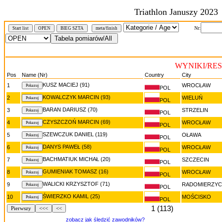
Triathlon Januszy 2023
Nr:
Start list
OPEN
BIEG SZTA
meta/finish
WYNIKI/RE
Pos
Name (Nr)
Country
City
KUSZ MACIEJ (91)
1
WROCŁAW
POL
KOWALCZYK MARCIN (93)
2
WIELUŃ
POL
BARAN DARIUSZ (70)
3
STRZELIN
POL
CZYSZCZOŃ MARCIN (69)
4
WROCŁAW
POL
SZEWCZUK DANIEL (119)
5
OŁAWA
POL
DANYS PAWEŁ (58)
6
WROCŁAW
POL
BACHMATIUK MICHAŁ (20)
7
SZCZECIN
POL
GUMIENIAK TOMASZ (16)
8
WROCŁAW
POL
WALICKI KRZYSZTOF (71)
9
RADOMIERZYC
POL
ŚWIERZKO KAMIL (25)
10
MOŚCISKO
POL
1 (113)
Pierwszy
<<<
<<
zobacz jak śledzić zawodników?