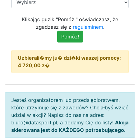
Klikając guzik "Pomóż!" oświadczasz, że
zgadzasz się z
regulaminem
.
Uzbierali�my ju� dzi�ki waszej pomocy:
4 720,00 z�
Jesteś organizatorem lub przedsiębiorstwem,
które utrzymuje się z zawodów? Chciałbyś wziąć
udział w akcji? Napisz do nas na adres:
biuro@datasport.pl, a dodamy Cię do listy!
Akcja
skierowana jest do KAŻDEGO potrzebującego.