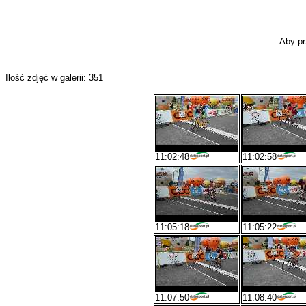
Aby pr
Ilość zdjęć w galerii: 351
11:02:48
11:02:58
11:05:18
11:05:22
11:07:50
11:08:40