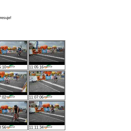
resuje!
5:10
11:05:16
7:02
11:07:06
0:56
11:11:34