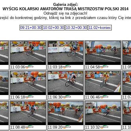
Galeria zdjęć:
WYŚCIG KOLARSKI AMATORÓW TRASĄ MISTRZOSTW POLSKI 2014
Odnajdź się na zdjęciach!
zejść do konkretnej godziny, kliknij na link z przedziałem czasu który Cię inte
09:21+00:30
10:02+00:30
10:32+00:30
11:02+koniec
11:03:06
11:03:18
11:04:58
11:0
11:06:18
11:06:30
11:06:46
11:0
11:08:48
11:09:20
11:10:32
11:1