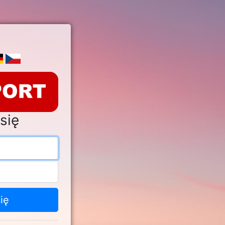
się
s e-mail
o
ię