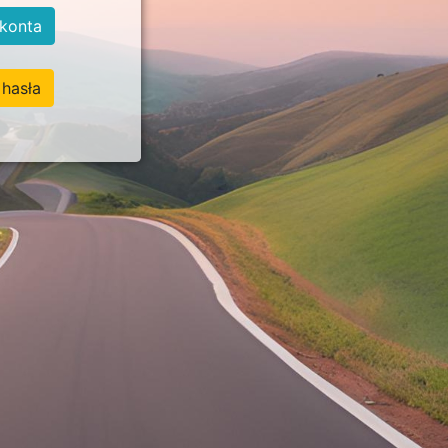
konta
hasła