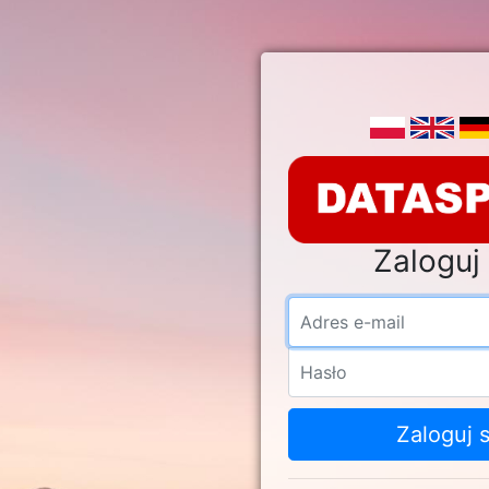
Zaloguj 
Adre
Hasł
Zaloguj s