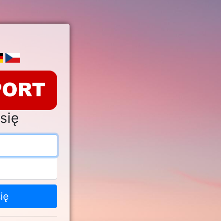
się
s e-mail
o
ię