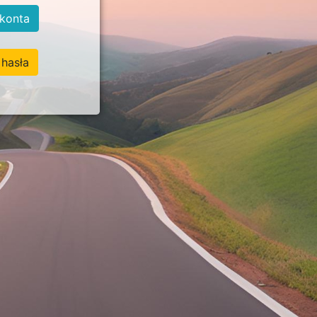
konta
hasła