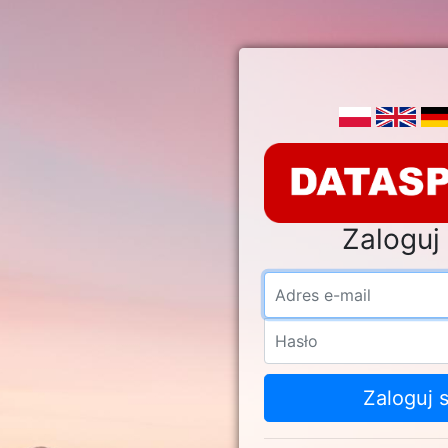
Zaloguj 
Adre
Hasł
Zaloguj s