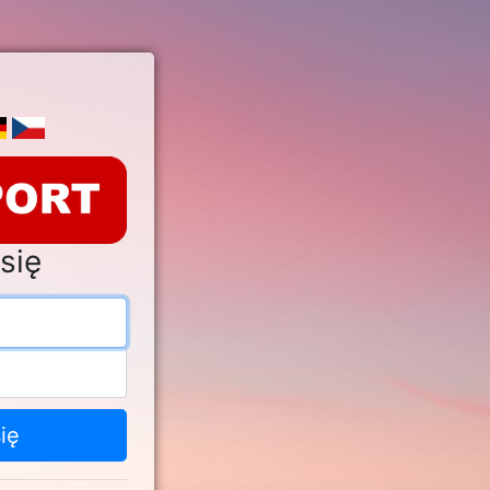
się
s e-mail
o
ię