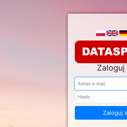
Zaloguj 
Adre
Hasł
Zaloguj s