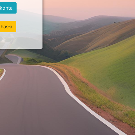
konta
hasła