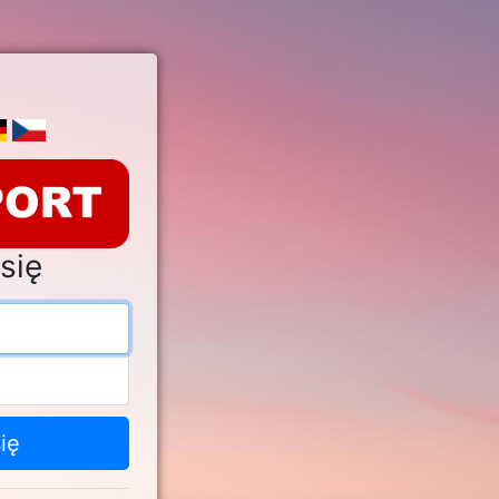
się
s e-mail
o
ię