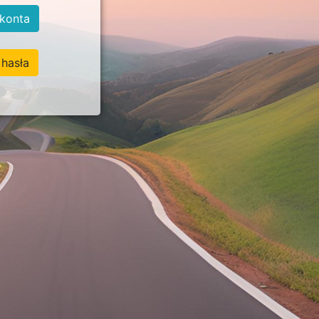
konta
hasła