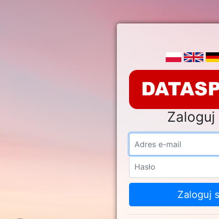
Zaloguj 
Adre
Hasł
Zaloguj s