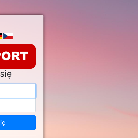
się
s e-mail
o
ię