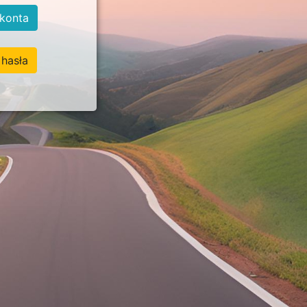
konta
hasła