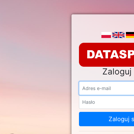
Zaloguj 
Adre
Hasł
Zaloguj s