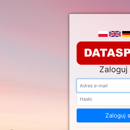
Zaloguj 
Adre
Hasł
Zaloguj s