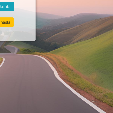
konta
hasła