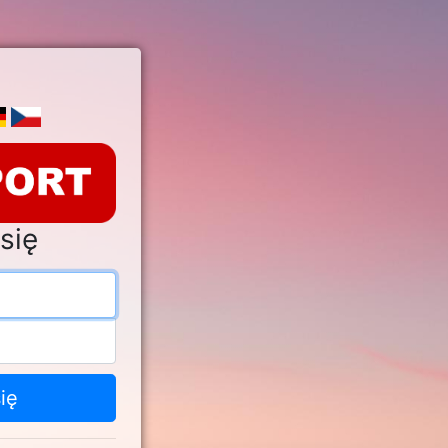
się
s e-mail
o
ię