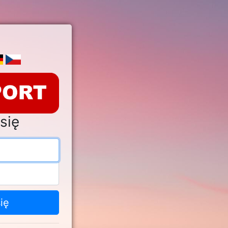
się
s e-mail
o
ię