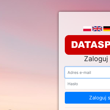
Zaloguj 
Adre
Hasł
Zaloguj s