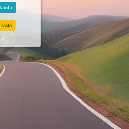
konta
hasła