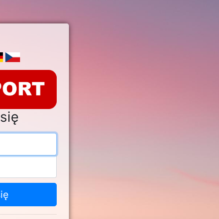
się
s e-mail
o
ię