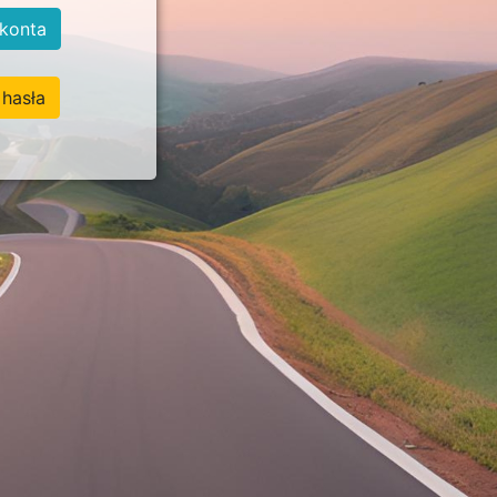
konta
hasła