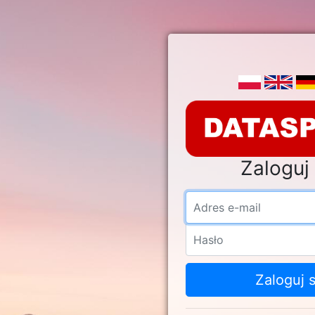
Zaloguj 
Adre
Hasł
Zaloguj s