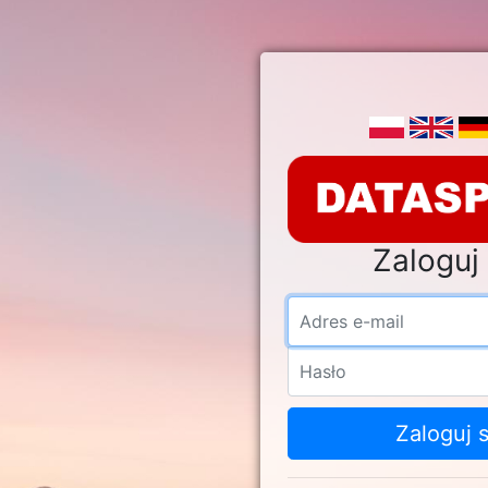
Zaloguj 
Adre
Hasł
Zaloguj s