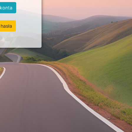
konta
hasła