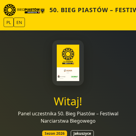
50. BIEG PIASTÓW – FES
PL
EN
Witaj!
Panel uczestnika 50. Bieg Piastów – Festiwal
Narciarstwa Biegowego
Sezon 2026
Jakuszyce